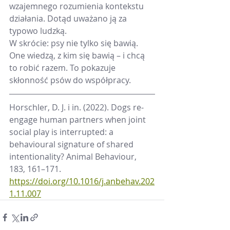
wzajemnego rozumienia kontekstu 
działania. Dotąd uważano ją za 
typowo ludzką.
W skrócie: psy nie tylko się bawią. 
One wiedzą, z kim się bawią – i chcą 
to robić razem. To pokazuje 
skłonność psów do współpracy. 
Horschler, D. J. i in. (2022). Dogs re-
engage human partners when joint 
social play is interrupted: a 
behavioural signature of shared 
intentionality? Animal Behaviour, 
183, 161–171. 
https://doi.org/10.1016/j.anbehav.202
1.11.007