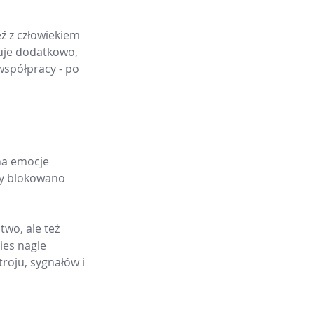
ź z człowiekiem 
uje dodatkowo, 
spółpracy - po 
na emocje 
gdy blokowano 
wo, ale też 
ies nagle 
roju, sygnałów i 