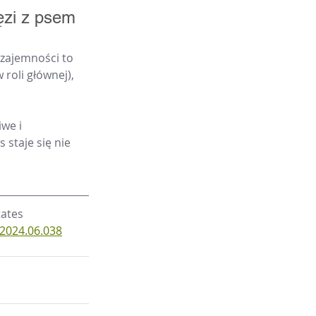
ęzi z psem
zajemności to 
roli głównej), 
we i 
 staje się nie 
tates 
.2024.06.038