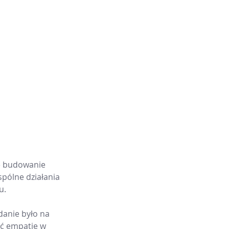
e budowanie 
spólne działania 
u.
anie było na 
ać empatię w 