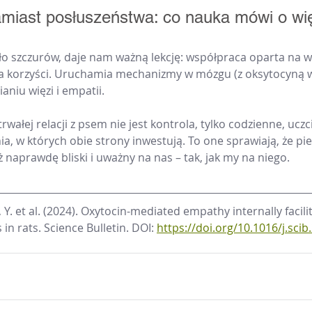
iast posłuszeństwa: co nauka mówi o wi
o szczurów, daje nam ważną lekcję: współpraca oparta na w
a korzyści. Uruchamia mechanizmy w mózgu (z oksytocyną w 
aniu więzi i empatii.
ałej relacji z psem nie jest kontrola, tylko codzienne, uczci
a, w których obie strony inwestują. To one sprawiają, że pies
eż naprawdę bliski i uważny na nas – tak, jak my na niego.
, Y. et al. (2024). Oxytocin-mediated empathy internally facili
in rats. Science Bulletin. DOI: 
https://doi.org/10.1016/j.scib