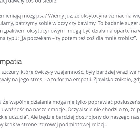
ziej dawały coś od siebie.
 zmieniają mózg psa? Wiemy już, że oksytocyna wzmacnia wię
ytulamy, patrzymy sobie w oczy czy bawimy. To badanie suger
m „paliwem oksytocynowym” mogą być działania oparte na w
a typu: „ja poczekam – ty potem też coś dla mnie zrobisz”.
mpatia
 szczury, które ćwiczyły wzajemność, były bardziej wrażliwe 
owały na jego stres – a to forma empatii. Zjawisko znikało, 
? Że wspólne działania mogą nie tylko poprawiać posłuszeńst
 uważność na nasze emocje. Oczywiście nie chodzi o to, że p
kie uczucia”. Ale będzie bardziej dostrojony do naszego nast
y krok w stronę  zdrowej podmiotowej relacji.