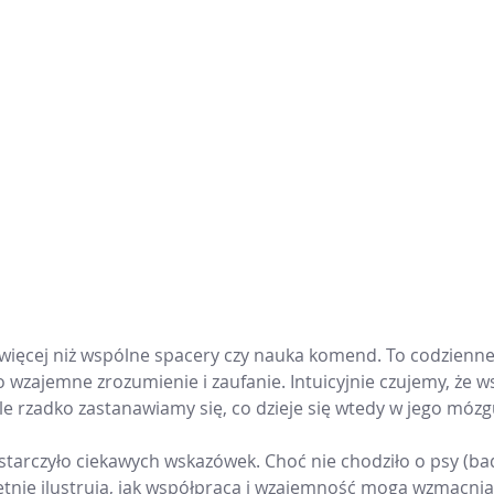
 więcej niż wspólne spacery czy nauka komend. To codzienn
 o wzajemne zrozumienie i zaufanie. Intuicyjnie czujemy, że w
ale rzadko zastanawiamy się, co dzieje się wtedy w jego mózg
arczyło ciekawych wskazówek. Choć nie chodziło o psy (bad
ietnie ilustrują, jak współpraca i wzajemność mogą wzmacni