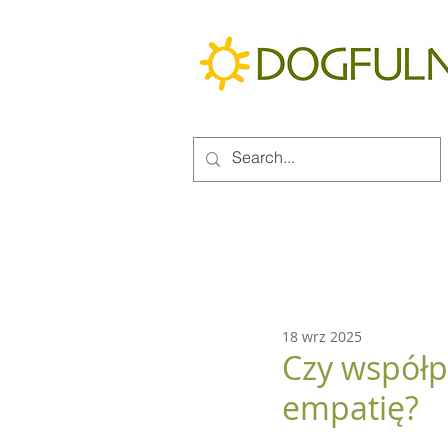
18 wrz 2025
Czy współp
empatię?