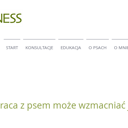
START
KONSULTACJE
EDUKACJA
O PSACH
O MNI
raca z psem może wzmacniać 