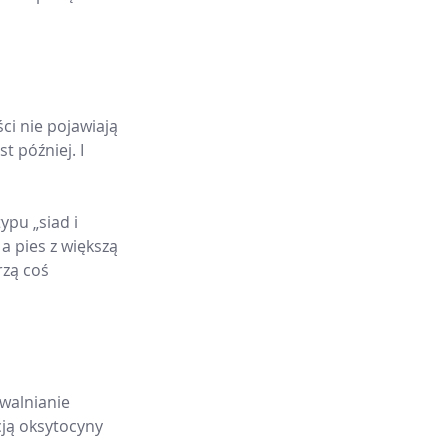
ci nie pojawiają 
t później. I 
pu „siad i 
a pies z większą 
zą coś 
walnianie 
ją oksytocyny 