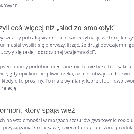
nkowych.
li coś więcej niż „siad za smakołyk”
y szczury potrafią współpracować w sytuacji, w której korzyś
ur musiał wysilić się pierwszy, licząc, że drugi odwzajemni ges
auczyły się takiej „odroczonej wzajemności”.
 psem mamy podobne mechanizmy. To nie tylko transakcja ty
ile, gdy opiekun cierpliwie czeka, aż pies obwącha drzewo – 
j, kiedy o to prosimy. To małe wymiany, które stopniowo twor
relację.
ormon, który spaja więź
ch na wzajemności w mózgach szczurów gwałtownie rosło u
przywiązania. Co ciekawe, zwierzęta z ograniczoną produkc