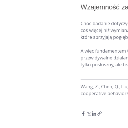
Wzajemność zam
Choć badanie dotyczył
coś więcej niż wymian
które sprzyjają pogłębi
A więc fundamentem trw
przewidywalne działani
tylko posłuszny, ale t
Wang, Z., Chen, Q., Liu
cooperative behaviors 