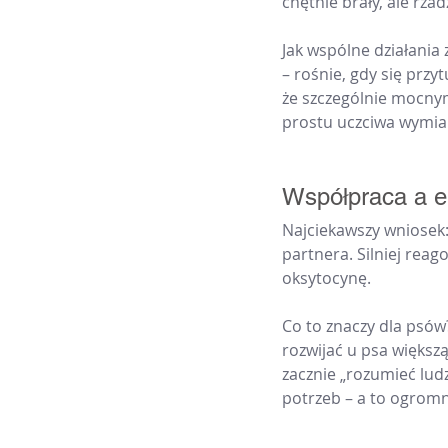
chętnie brały, ale rzad
Jak wspólne działania
– rośnie, gdy się prz
że szczególnie mocny
prostu uczciwa wymian
Współpraca a e
Najciekawszy wniosek:
partnera. Silniej reag
oksytocynę.
Co to znaczy dla psów
rozwijać u psa większą
zacznie „rozumieć ludz
potrzeb – a to ogromn