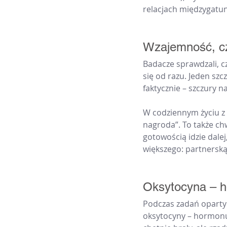
relacjach międzygatu
Wzajemność, czy
Badacze sprawdzali, cz
się od razu. Jeden szcz
faktycznie – szczury n
W codziennym życiu z
nagroda”. To także chw
gotowością idzie dale
większego: partnerską 
Oksytocyna – h
Podczas zadań oparty
oksytocyny – hormonu 