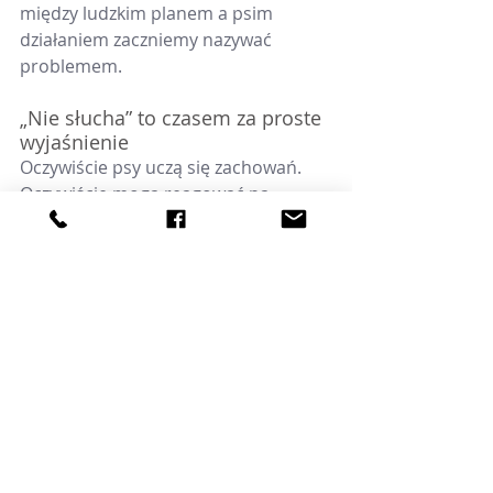
między ludzkim planem a psim 
działaniem zaczniemy nazywać 
problemem.
„Nie słucha” to czasem za proste 
wyjaśnienie
Oczywiście psy uczą się zachowań. 
Oczywiście mogą reagować na 
sygnały. Oczywiście warto budować 
komunikację, która pozwala 
bezpiecznie żyć w ludzkim świecie.
Ale „on mnie nie słucha” bardzo 
często jest zbyt małym zdaniem na 
zbyt dużą sytuację.
Może pies jest zbyt pobudzony, żeby 
przetwarzać sygnały. Może nie 
rozumie, czego człowiek chce. Może 
dostał sprzeczne informacje z ciała i 
głosu. Może ma przed sobą bodziec 