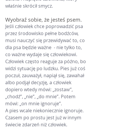
właśnie skrócił smycz.
Wyobraź sobie, że jesteś psem. 
Jeśli człowiek chce poprowadzić psa 
przez środowisko pełne bodźców, 
musi nauczyć się przewidywać to, co 
dla psa będzie ważne  - nie tylko to, 
co ważne wydaje się człowiekowi.
Człowiek często reaguje za późno, bo 
widzi sytuację po ludzku. Pies już coś 
poczuł, zauważył, napiął się, zawahał 
albo podjął decyzję, a człowiek 
dopiero wtedy mówi: „zostaw”, 
„chodź”, „nie”, „do mnie”. Potem 
mówi: „on mnie ignoruje”.
A pies wcale niekoniecznie ignoruje. 
Czasem po prostu jest już w innym 
świecie zdarzeń niż człowiek.