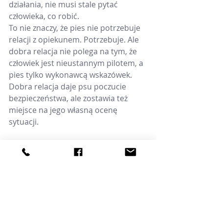
działania, nie musi stale pytać 
człowieka, co robić.
To nie znaczy, że pies nie potrzebuje 
relacji z opiekunem. Potrzebuje. Ale 
dobra relacja nie polega na tym, że 
człowiek jest nieustannym pilotem, a 
pies tylko wykonawcą wskazówek.
Dobra relacja daje psu poczucie 
bezpieczeństwa, ale zostawia też 
miejsce na jego własną ocenę 
sytuacji.
Nie przeszkadzać psu w 
myśleniu
Warto więc czasem zatrzymać własny 
odruch pomagania i zapytać: czy mój 
pies naprawdę potrzebuje teraz 
mojej interwencji, czy tylko kilku 
sekund?