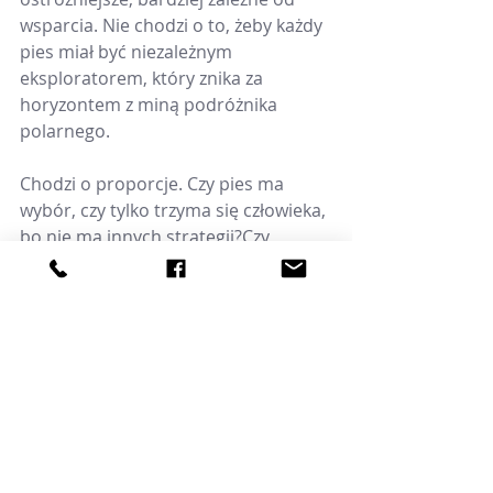
wsparcia. Nie chodzi o to, żeby każdy 
pies miał być niezależnym 
eksploratorem, który znika za 
horyzontem z miną podróżnika 
polarnego.
Chodzi o proporcje. Czy pies ma 
wybór, czy tylko trzyma się człowieka, 
bo nie ma innych strategii?Czy 
bliskość idzie w parze ze spokojem, 
czy z napięciem? Czy pies może 
odejść i wrócić, czy raczej nie potrafi 
się oddalić? Czy opiekun jest 
bezpieczną bazą, czy całym światem 
psa? Czy relacja wspiera rozwój psa, 
czy go zatrzymuje?
To są dużo ważniejsze pytania niż 
samo: „czy pies jest przywiązany?”.