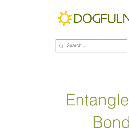
Entangl
Bon