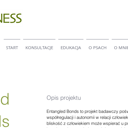
START
KONSULTACJE
EDUKACJA
O PSACH
O MNI
ed
Opis projektu
Entangled Bonds to projekt badawczy pośw
ds
współregulacji i autonomii w relacji człowie
bliskość z człowiekiem może wspierać u p