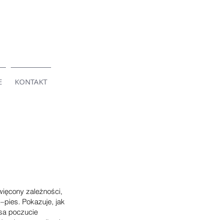
E
KONTAKT
ięcony zależności,
k–pies. Pokazuje, jak
sa poczucie