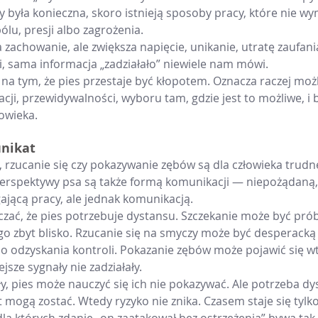
zy była konieczna, skoro istnieją sposoby pracy, które nie w
lu, presji albo zagrożenia.
 zachowanie, ale zwiększa napięcie, unikanie, utratę zaufani
, sama informacja „zadziałało” niewiele nam mówi.
na tym, że pies przestaje być kłopotem. Oznacza raczej możli
ji, przewidywalności, wyboru tam, gdzie jest to możliwe, i 
łowieka.
unikat
, rzucanie się czy pokazywanie zębów są dla człowieka trudn
perspektywy psa są także formą komunikacji — niepożądaną
jącą pracy, ale jednak komunikacją.
ać, że pies potrzebuje dystansu. Szczekanie może być pró
iego zbyt blisko. Rzucanie się na smyczy może być desperacką
o odzyskania kontroli. Pokazanie zębów może pojawić się wt
jsze sygnały nie zadziałały.
ły, pies może nauczyć się ich nie pokazywać. Ale potrzeba dyst
kt mogą zostać. Wtedy ryzyko nie znika. Czasem staje się tylk