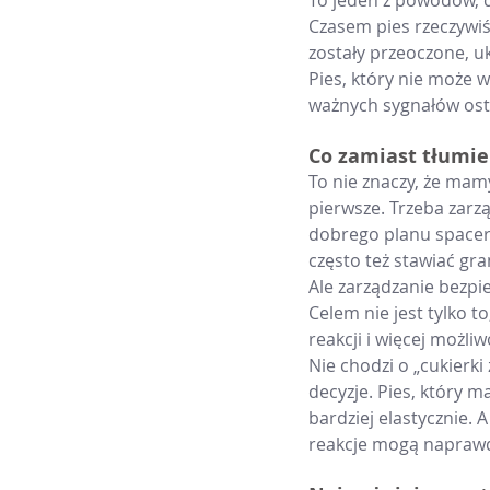
To jeden z powodów, d
Czasem pies rzeczywiś
zostały przeoczone, u
Pies, który nie może w
ważnych sygnałów ost
Co zamiast tłumie
To nie znaczy, że mam
pierwsze. Trzeba zarzą
dobrego planu spacer
często też stawiać gra
Ale zarządzanie bezpi
Celem nie jest tylko t
reakcji i więcej możli
Nie chodzi o „cukierk
decyzje. Pies, który m
bardziej elastycznie. A
reakcje mogą naprawdę