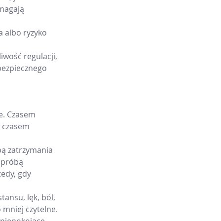
ymagają 
a albo ryzyko 
wość regulacji, 
bezpiecznego 
e. Czasem 
, czasem 
bą zatrzymania 
 próbą 
edy, gdy 
ansu, lęk, ból, 
o mniej czytelne.