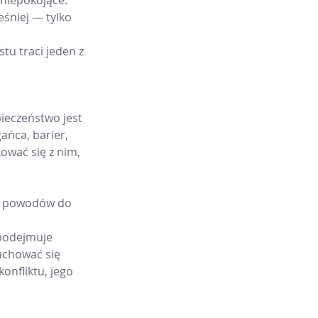
niepokojące. 
śniej — tylko 
tu traci jeden z 
ieczeństwo jest 
ańca, barier, 
wać się z nim, 
iej powodów do 
 podejmuje 
zachować się 
konfliktu, jego 