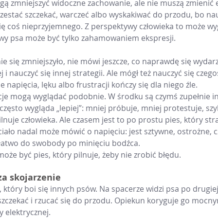
 zmniejszyć widoczne zachowanie, ale nie muszą zmienić em
zestać szczekać, warczeć albo wyskakiwać do przodu, bo nauc
się coś nieprzyjemnego. Z perspektywy człowieka to może wyg
wy psa może być tylko zahamowaniem ekspresji.
e się zmniejszyło, nie mówi jeszcze, co naprawdę się wydarz
 i nauczyć się innej strategii. Ale mógł też nauczyć się czego
 napięcia, lęku albo frustracji kończy się dla niego źle.
acje mogą wyglądać podobnie. W środku są czymś zupełnie i
często wygląda „lepiej”: mniej próbuje, mniej protestuje, szyb
lnuje człowieka. Ale czasem jest to po prostu pies, który stra
iało nadal może mówić o napięciu: jest sztywne, ostrożne, c
 łatwo do swobody po minięciu bodźca.
może być pies, który pilnuje, żeby nie zrobić błędu.
za skojarzenie
tóry boi się innych psów. Na spacerze widzi psa po drugiej s
 szczekać i rzucać się do przodu. Opiekun koryguje go mocn
 elektrycznej.