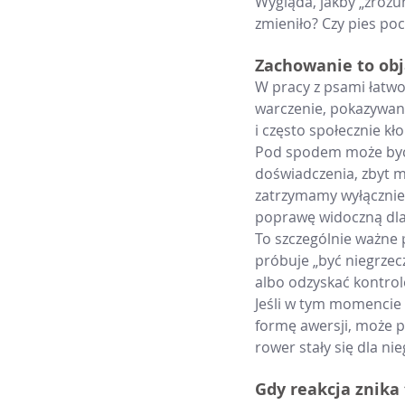
Wygląda, jakby „zrozum
zmieniło? Czy pies poc
Zachowanie to obj
W pracy z psami łatwo
warczenie, pokazywani
i często społecznie kł
Pod spodem może być lę
doświadczenia, zbyt ma
zatrzymamy wyłącznie 
poprawę widoczną dla 
To szczególnie ważne p
próbuje „być niegrzec
albo odzyskać kontrol
Jeśli w tym momencie d
formę awersji, może pr
rower stały się dla ni
Gdy reakcja znika 