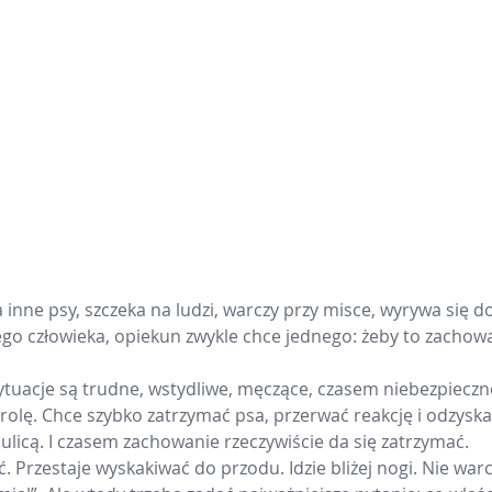
a inne psy, szczeka na ludzi, warczy przy misce, wyrywa się d
go człowieka, opiekun zwykle chce jednego: żeby to zachowa
sytuacje są trudne, wstydliwe, męczące, czasem niebezpieczn
trolę. Chce szybko zatrzymać psa, przerwać reakcję i odzysk
ulicą. I czasem zachowanie rzeczywiście da się zatrzymać.
. Przestaje wyskakiwać do przodu. Idzie bliżej nogi. Nie warcz