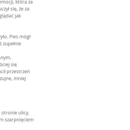
ocji, która za 
zył się, że za 
lądać jak 
yło. Pies mógł 
ś zupełnie 
nnym.
ciej się 
cił przestrzeń 
zujne, mniej 
tronie ulicy, 
ym szarpnięciem 