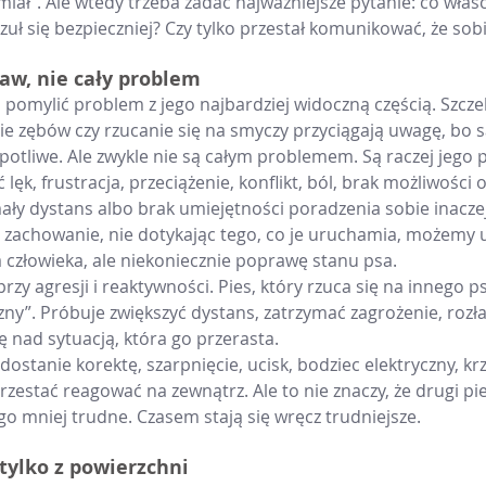
iał”. Ale wtedy trzeba zadać najważniejsze pytanie: co właśc
zuł się bezpieczniej? Czy tylko przestał komunikować, że sobi
aw, nie cały problem
 pomylić problem z jego najbardziej widoczną częścią. Szcze
e zębów czy rzucanie się na smyczy przyciągają uwagę, bo s
opotliwe. Ale zwykle nie są całym problemem. Są raczej jego 
k, frustracja, przeciążenie, konflikt, ból, brak możliwości od
ły dystans albo brak umiejętności poradzenia sobie inaczej. 
zachowanie, nie dotykając tego, co je uruchamia, możemy 
człowieka, ale niekoniecznie poprawę stanu psa.
rzy agresji i reaktywności. Pies, który rzuca się na innego ps
zny”. Próbuje zwiększyć dystans, zatrzymać zagrożenie, rozł
ę nad sytuacją, która go przerasta.
ostanie korektę, szarpnięcie, ucisk, bodziec elektryczny, krz
zestać reagować na zewnątrz. Ale to nie znaczy, że drugi pie
ego mniej trudne. Czasem stają się wręcz trudniejsze.
tylko z powierzchni