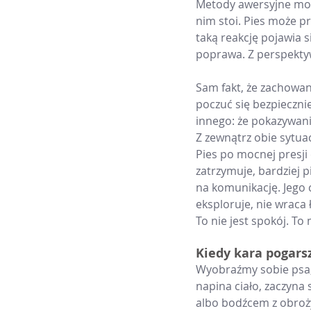
Metody awersyjne mogą
nim stoi. Pies może pr
taką reakcję pojawia 
poprawa. Z perspekty
Sam fakt, że zachowani
poczuć się bezpieczniej
innego: że pokazywanie
Z zewnątrz obie sytu
Pies po mocnej presji 
zatrzymuje, bardziej pi
na komunikację. Jego c
eksploruje, nie wraca
To nie jest spokój. To 
Kiedy kara pogars
Wyobraźmy sobie psa, k
napina ciało, zaczyna
albo bodźcem z obroży