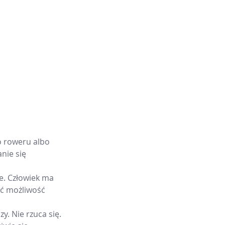
o roweru albo 
nie się 
e. Człowiek ma 
ać możliwość 
y. Nie rzuca się. 