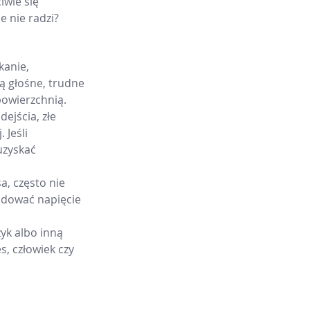
iwie się 
e nie radzi?
kanie, 
ą głośne, trudne 
powierzchnią.
ejścia, złe 
Jeśli 
uzyskać 
a, często nie 
adować napięcie 
yk albo inną 
s, człowiek czy 