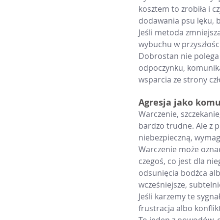
kosztem to zrobiła i c
dodawania psu lęku, bó
Jeśli metoda zmniejsza
wybuchu w przyszłości
Dobrostan nie polega 
odpoczynku, komunikac
wsparcia ze strony cz
Agresja jako kom
Warczenie, szczekanie
bardzo trudne. Ale z 
niebezpieczną, wymaga
Warczenie może oznacz
czegoś, co jest dla n
odsunięcia bodźca alb
wcześniejsze, subtelnie
Jeśli karzemy te sygna
frustracja albo konfli