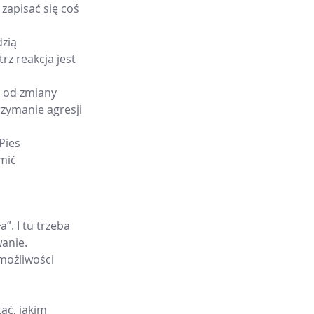
zapisać się coś 
zią 
rz reakcja jest 
 od zmiany 
zymanie agresji 
Pies 
mić 
. I tu trzeba 
wanie.
 możliwości 
ać, jakim 