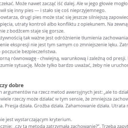
zekać. Może nawet zacząć iść dalej. Ale w jego głowie mogło 
ił się inny pies — i stało się coś nieprzyjemnego.
powtarza, drugi pies może stać się jeszcze silniejszą zapowied
ięcia, utraty kontroli albo konfliktu z opiekunem. Na zewnąt
nie z bodźcem staje się gorsze.
ktywnością tak ważne jest odróżnienie tłumienia zachowania
nie ekspresji nie jest tym samym co zmniejszenie lęku. Zatr
o poczucie bezpieczeństwa.
ną równowagę - chwiejną, warunkową i zależną od presji. 
rozumie sytuację. Może tylko bardzo uważać, żeby nie urucho
czy dobre
 argumentów na rzecz metod awersyjnych jest: „ale to działa”
 wiele rzeczy może działać w tym sensie, że zmniejsza zacho
ała. Presja działa. Groźba działa. Zahamowanie działa. Utrata
nie jest wystarczającym kryterium.
cznie: „czy ta metoda zatrzymała zachowanie?”. Trzeba zapyt