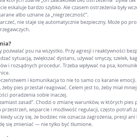
la których zdanie „on zaatakował bez ostrzeżenia” bywa tak 
cie eskaluje bardzo szybko. Ale czasem ostrzeżenia były wcze
karane albo uznane za „niegrzeczność”.
arczeć, nie staje się automatycznie bezpieczny. Może po pros
rzegawczych.
nia?
y pozwalać psu na wszystko. Przy agresji i reaktywności bezp
dzać sytuacją, zwiększać dystans, używać smyczy, szelek, kag
ów i rozsądnych procedur. Trzeba wpływać na psa, komuniko
nice.
eczeństwem i komunikacja to nie to samo co karanie emocji.
o, żeby pies przestał reagować. Celem jest to, żeby miał mn
wości poradzenia sobie inaczej.
i zamiast zasad”. Chodzi o zmianę warunków, w których pies
a przestrzeń, wsparcie i możliwość regulacji, często potrafi 
 kiedy uczy się, że bodziec nie oznacza zagrożenia, presji ani 
 się zmieniać — nie tylko być tłumione.