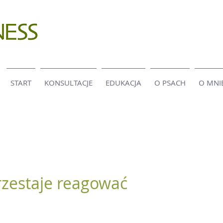
START
KONSULTACJE
EDUKACJA
O PSACH
O MNI
rzestaje reagować