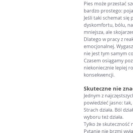
Pies może przestać szc
bardzo prostego: pojaw
Jeśli taki schemat się 
dyskomfortu, bólu, nap
mniejsza, ale skojarze
Dlatego w pracy z rea
emocjonalnej. Wygasze
nie jest tym samym c
Czasem osiągamy pozor
niekoniecznie lepiej 
konsekwencji.
Skuteczne nie zna
Jednym z najczęstszych
powiedzieć jasno: tak,
Strach działa. Ból dzi
wyboru też działa.
Tylko że skuteczność 
Pytanie nie brzmi wyłą