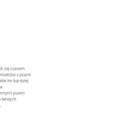
ób się czasem 
kontaktów z psami 
ykle im bardziej 
a.
 innymi psami 
 łatwych 
.