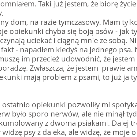
omniałem. Taki już jestem, że biorę życie
.
jny dom, na razie tymczasowy. Mam tylko 
je opiekunki chyba się boją psów - jak ty
czynają uciekać i ciągną mnie ze sobą. N
 fakt - napadłem kiedyś na jednego psa.
 muszę im przecież udowodnić, że jestem si
 poradzę. Zwłaszcza, że jestem  prawie am
iekunki mają problem z psami, to już ja 
, ostatnio opiekunki pozwoliły mi spotyk
rw było sporo nerwów, ale nie minął tydz
akumplowany z dwoma psiakami. Dalej tro
 widzę psy z daleka, ale widzę, że moje o