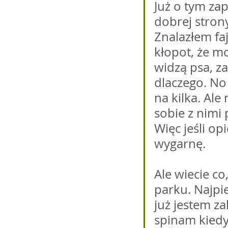
Już o tym zap
dobrej strony
Znalazłem fa
kłopot, że mo
widzą psa, za
dlaczego. No
na kilka. Ale
sobie z nimi
Więc jeśli op
wygarnę.
Ale wiecie co
parku. Najpie
już jestem z
spinam kiedy