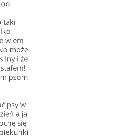
 od 
taki 
lko 
ie wiem 
 No może 
lny i że 
stafem! 
tym psom 
ać psy w 
ień a ja 
chę się 
piekunki 