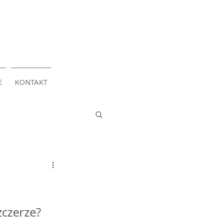
E
KONTAKT
zczerze? 