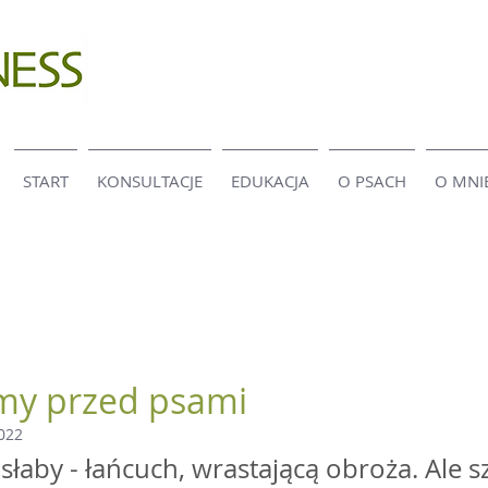
START
KONSULTACJE
EDUKACJA
O PSACH
O MNI
my przed psami
2022
słaby - łańcuch, wrastającą obroża. Ale s