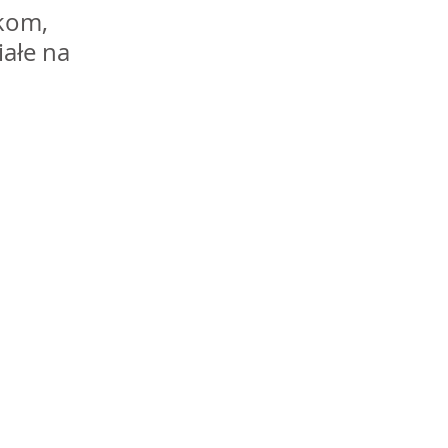
kom, 
iałe na 