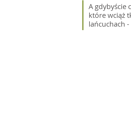
A gdybyście 
które wciąż t
lańcuchach - t