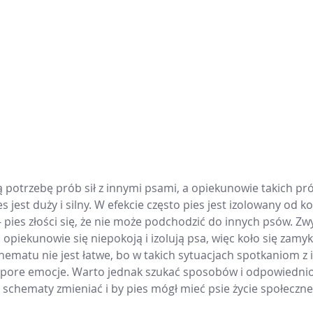
 potrzebę prób sił z innymi psami, a opiekunowie takich pr
es jest duży i silny. W efekcie często pies jest izolowany od 
a - pies złości się, że nie może podchodzić do innych psów. Zw
j opiekunowie się niepokoją i izolują psa, więc koło się zamyk
hematu nie jest łatwe, bo w takich sytuacjach spotkaniom z
 spore emocje. Warto jednak szukać sposobów i odpowiednio
 schematy zmieniać i by pies mógł mieć psie życie społeczne