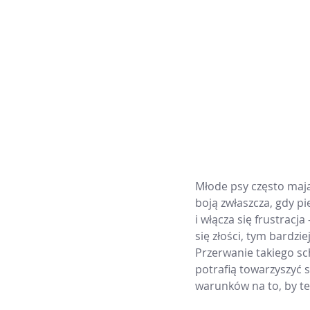
Młode psy często mają
boją zwłaszcza, gdy pi
i włącza się frustracj
się złości, tym bardzie
Przerwanie takiego sc
potrafią towarzyszyć
warunków na to, by te