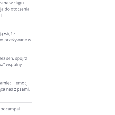
rane w ciągu 
ują do otoczenia.
i 
ą więź z 
owo przeżywane w 
ez sen, spójrz 
wa” wspólny 
mięci i emocji. 
ąca nas z psami.
ippocampal 