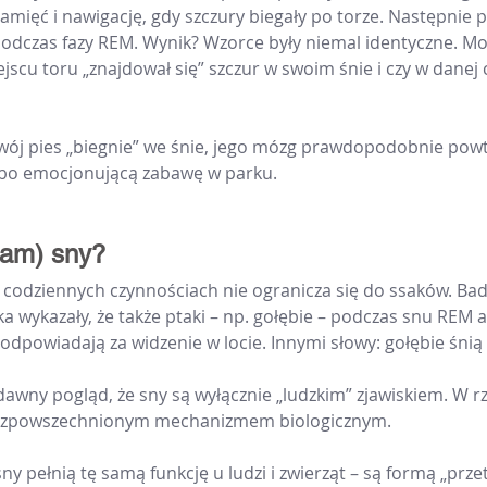
mięć i nawigację, gdy szczury biegały po torze. Następnie p
podczas fazy REM. Wynik? Wzorce były niemal identyczne. Mo
scu toru „znajdował się” szczur w swoim śnie i czy w danej ch
Twój pies „biegnie” we śnie, jego mózg prawdopodobnie powt
lbo emocjonującą zabawę w parku.
nam) sny?
 codziennych czynnościach nie ogranicza się do ssaków. Bad
a wykazały, że także ptaki – np. gołębie – podczas snu REM 
dpowiadają za widzenie w locie. Innymi słowy: gołębie śnią 
awny pogląd, że sny są wyłącznie „ludzkim” zjawiskiem. W rz
 rozpowszechnionym mechanizmem biologicznym.
ny pełnią tę samą funkcję u ludzi i zwierząt – są formą „prze