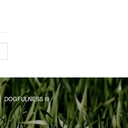
każda ważna relacja to
cja z człowiekiem
DOGFULNESS ®