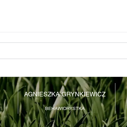
Konflikt to nie koniec relacji
Nie 
rela
AGNIESZKA GRYNKIEWICZ
BEHAWIORYSTKA