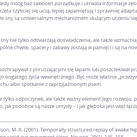
kiedy mózg bez zakłóceń porządkuje i utrwala informacje zeb
rzęta szybciej się uczą, lepiej zapamiętują i sprawniej adapt
 że sny są uniwersalnym mechanizmem służącym uczeniu się 
sny nie tylko odtwarzają doświadczenia, ale także wzmacniaj
ólne chwile, spacery i zabawy zostają w pamięci i są na n
pochrapywał z poruszającymi się łapami lub poszczekiwał prz
go bogatego życia wewnętrznego. Być może właśnie „przeży
achu albo spotkanie z zaprzyjaźnionym psem.
e tylko odpoczynek, ale także ważny element jego rozwoju, pa
, jak podobne są nasze umysły – i jak głęboka jest więź łącz
ilson, M. A. (2001). Temporally structured replay of awake h
ing rapid eye movement sleep. Neuron, 29(1), 145–156.