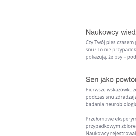
Naukowcy wiedz
Czy Twój pies czasem 
snu? To nie przypadek 
pokazują, że psy – pod
Sen jako powtór
Pierwsze wskazówki, że
podczas snu zdradzaj
badania neurobiologic
Przełomowe eksperyme
przypadkowym zbiorem 
Naukowcy rejestrowal