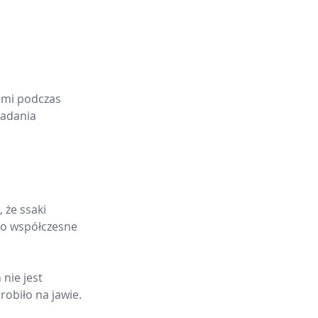
ami podczas 
Badania 
 że ssaki 
o współczesne 
nie jest 
obiło na jawie. 