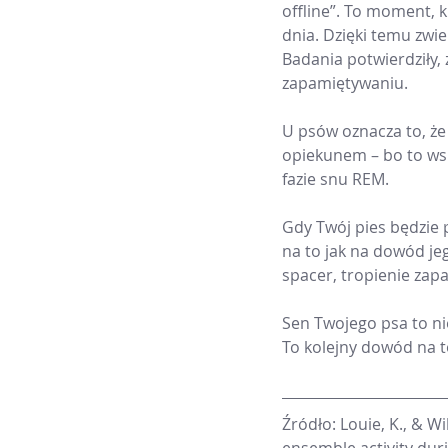
offline”. To moment, 
dnia. Dzięki temu zwie
Badania potwierdziły,
zapamiętywaniu.
U psów oznacza to, że 
opiekunem – bo to wsp
fazie snu REM.
Gdy Twój pies będzie 
na to jak na dowód je
spacer, tropienie zap
Sen Twojego psa to ni
To kolejny dowód na to
Źródło: Louie, K., & W
ensemble activity dur