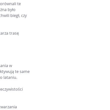
orównali te 
żna było 
wili biegł, czy 
arza trasę 
ania w 
aktywują te same 
o lataniu.
eczywistości 
twarzania 