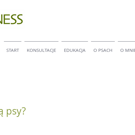
START
KONSULTACJE
EDUKACJA
O PSACH
O MNI
ą psy?