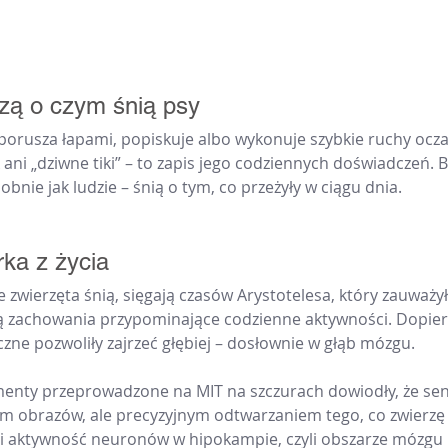
ą o czym śnią psy
porusza łapami, popiskuje albo wykonuje szybkie ruchy ocz
ani „dziwne tiki” – to zapis jego codziennych doświadczeń. 
obnie jak ludzie – śnią o tym, co przeżyły w ciągu dnia.
ka z życia
 zwierzęta śnią, sięgają czasów Arystotelesa, który zauważył,
ą zachowania przypominające codzienne aktywności. Dopier
zne pozwoliły zajrzeć głębiej – dosłownie w głąb mózgu.
nty przeprowadzone na MIT na szczurach dowiodły, że sen 
obrazów, ale precyzyjnym odtwarzaniem tego, co zwierzę r
i aktywność neuronów w hipokampie, czyli obszarze mózgu 