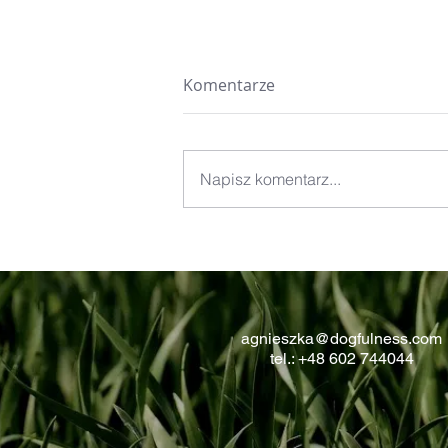
Komentarze
Napisz komentarz...
Nie chodzi o wybór a o
wpływ.
agnieszka@dogfulness.com
tel.: +48 602 744044