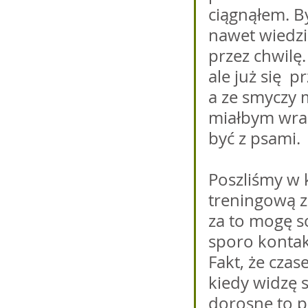
ciągnąłem. By
nawet wiedzia
przez chwilę.
ale już się  
a ze smyczy m
miałbym wrac
być z psami. 
Poszliśmy w 
treningową za
za to mogę 
sporo kontak
Fakt, że cza
kiedy widzę s
dorosnę to p