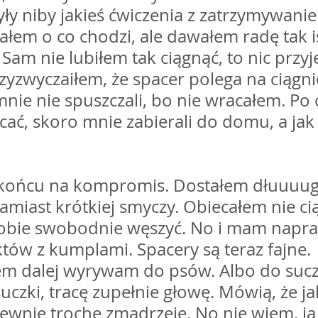
ły niby jakieś ćwiczenia z zatrzymywaniem
łem o co chodzi, ale dawałem radę tak iś
 Sam nie lubiłem tak ciągnąć, to nic przy
przyzwyczaiłem, że spacer polega na ciągni
nie nie spuszczali, bo nie wracałem. Po 
ać, skoro mnie zabierali do domu, a jak
końcu na kompromis. Dostałem dłuuuugą
miast krótkiej smyczy. Obiecałem nie cią
sobie swobodnie węszyć. No i mam napr
tów z kumplami. Spacery są teraz fajne.
sem dalej wyrywam do psów. Albo do sucz
uczki, tracę zupełnie głowę. Mówią, że ja
ewnie trochę zmądrzeję. No nie wiem, ja