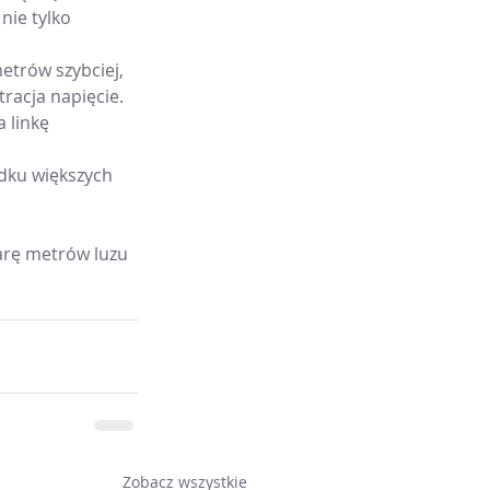
nie tylko 
etrów szybciej, 
racja napięcie. 
 linkę 
dku większych 
arę metrów luzu 
Zobacz wszystkie