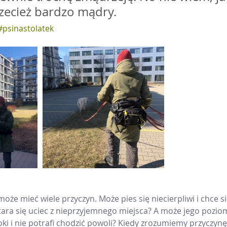
rzecież bardzo mądry.
#psinastolatek
oże mieć wiele przyczyn. Może pies się niecierpliwi i chce si
stara się uciec z nieprzyjemnego miejsca? A może jego pozi
oki i nie potrafi chodzić powoli? Kiedy zrozumiemy przyczynę 