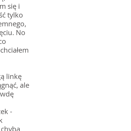
 się i 
ć tylko 
jemnego, 
ęciu. No 
co 
 chciałem 
 linkę 
gnąć, ale 
awdę 
ek - 
k 
 chyba 