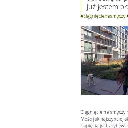
już jestem p
#ciągnięcienasmyczy
Ciągnięcie na smyczy m
Może jak najszybciej 
napięcia jest zbyt wys