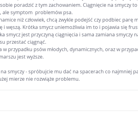
 sobie poradzić z tym zachowaniem. Ciągnięcie na smyczy to 
, ale symptom  problemów psa.
namice niż człowiek, chcą zwykle podejść czy podbiec parę m
 i węszą. Krótka smycz uniemożliwia im to i pojawia się frust
ka smycz jest przyczyną ciągnięcia i sama zamiana smyczy na
u przestać ciągnąć.
cza w przypadku psów młodych, dynamicznych, oraz w przypa
arszu jest wyższe.
ie na smyczy - spróbujcie mu dać na spacerach co najmniej p
dużej mierze nie rozwiąże problemu.