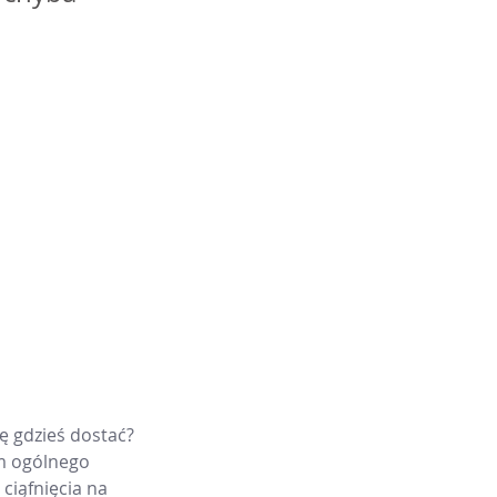
ę gdzieś dostać? 
om ogólnego 
ciąfnięcia na 