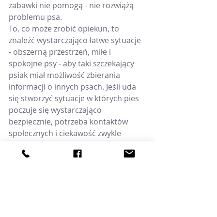
zabawki nie pomogą - nie rozwiążą 
problemu psa.
To, co może zrobić opiekun, to 
znaleźć wystarczająco łatwe sytuacje 
- obszerną przestrzeń, miłe i 
spokojne psy - aby taki szczekający 
psiak miał możliwość zbierania 
informacji o innych psach. Jeśli uda 
się stworzyć sytuacje w których pies 
poczuje się wystarczająco 
bezpiecznie, potrzeba kontaktów 
społecznych i ciekawość zwykle 
wygrywa z obawami i jego 
nastawienie do innych psów się 
zmienia.
#szczekanie
#psinastolatek
#agresjawobecpsów