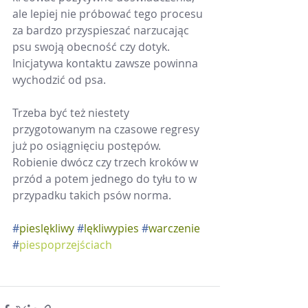
ale lepiej nie próbować tego procesu 
za bardzo przyspieszać narzucając 
psu swoją obecność czy dotyk. 
Inicjatywa kontaktu zawsze powinna 
wychodzić od psa.
Trzeba być też niestety 
przygotowanym na czasowe regresy 
już po osiągnięciu postępów. 
Robienie dwócz czy trzech kroków w 
przód a potem jednego do tyłu to w 
przypadku takich psów norma.
#
pieslękliwy
#
lękliwypies
#
warczenie
#
p
iespoprzejściach