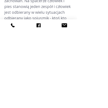
zachowań. Na spacerze człowiek i 
pies stanowią jeden zespół i człowiek 
jest odbierany w wielu sytuacjach 
odbierany jako sojusznik - ktoś kto 
pomaga pokonać trudne sytuacje. To 
świetny fundament do budowania 
zaufania.
Ostatnie posty
Zobacz wszystkie