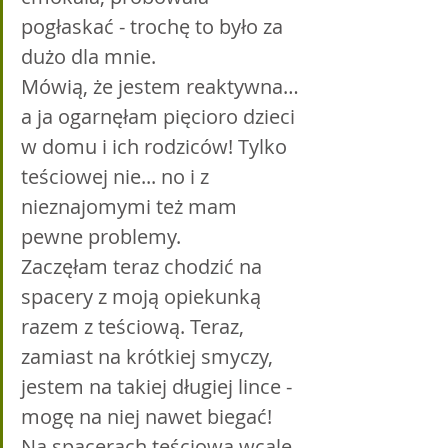
pogłaskać - trochę to było za 
dużo dla mnie.
Mówią, że jestem reaktywna… 
a ja ogarnęłam pięcioro dzieci 
w domu i ich rodziców! Tylko 
teściowej nie... no i z 
nieznajomymi też mam 
pewne problemy.
Zaczęłam teraz chodzić na 
spacery z moją opiekunką 
razem z teściową. Teraz, 
zamiast na krótkiej smyczy, 
jestem na takiej długiej lince - 
mogę na niej nawet biegać! 
Na spacerach teściowa wcale 